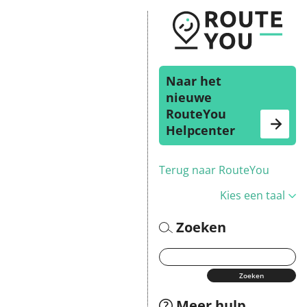
Naar het
nieuwe
RouteYou
Helpcenter
Terug naar RouteYou
Kies een taal
Zoeken
Meer hulp